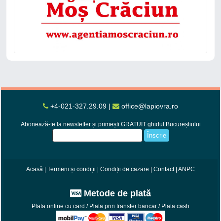
+4-021-327.29.09
|
office@lapiovra.ro
Abonează-te la newsletter și primești GRATUIT ghidul Bucureștiului
Înscrie
Acasă
|
Termeni și condiții
|
Condiții de cazare
|
Contact
|
ANPC
Metode de plată
Plata online cu card / Plata prin transfer bancar / Plata cash