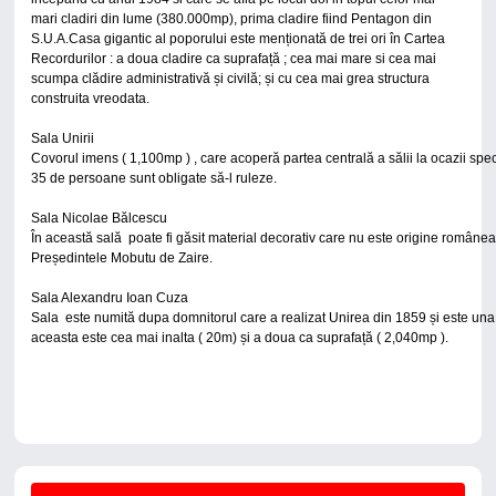
mari cladiri din lume (380.000mp), prima cladire fiind Pentagon din
S.U.A.Casa gigantic al poporului este menționată de trei ori în Cartea
Recordurilor : a doua cladire ca suprafață ; cea mai mare si cea mai
scumpa clădire administrativă și civilă; și cu cea mai grea structura
construita vreodata.
Sala Unirii

Covorul imens ( 1,100mp ) , care acoperă partea centrală a sălii la ocazii special
35 de persoane sunt obligate să-l ruleze.
Sala Nicolae Bălcescu
În această sală  poate fi găsit material decorativ care nu este origine român
Președintele Mobutu de Zaire.
Sala Alexandru Ioan Cuza

Sala  este numită dupa domnitorul care a realizat Unirea din 1859 și este una 
aceasta este cea mai inalta ( 20m) și a doua ca suprafață ( 2,040mp ).