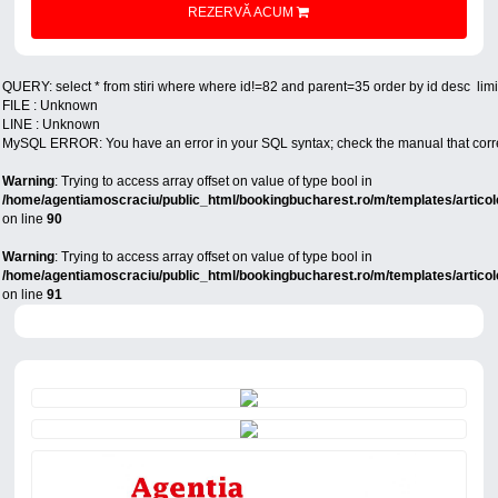
REZERVĂ ACUM
QUERY: select * from stiri where where id!=82 and parent=35 order by id desc  limit
FILE : Unknown

LINE : Unknown

MySQL ERROR: You have an error in your SQL syntax; check the manual that correspo
Warning
: Trying to access array offset on value of type bool in
/home/agentiamoscraciu/public_html/bookingbucharest.ro/m/templates/articol
on line
90
Warning
: Trying to access array offset on value of type bool in
/home/agentiamoscraciu/public_html/bookingbucharest.ro/m/templates/articol
on line
91