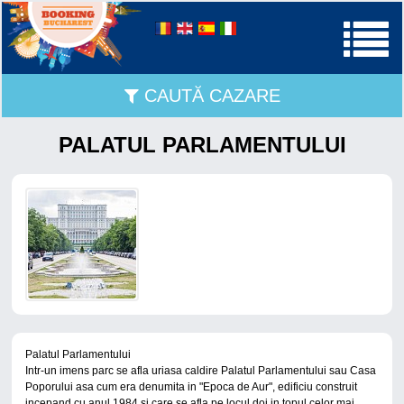
CAUTĂ CAZARE
PALATUL PARLAMENTULUI
Palatul Parlamentului
Intr-un imens parc se afla uriasa caldire Palatul Parlamentului sau Casa
Poporului asa cum era denumita in "Epoca de Aur", edificiu construit
incepand cu anul 1984 si care se afla pe locul doi in topul celor mai