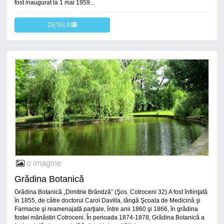
fost inaugurat la 1 mai 1959...
DETALII
o imagine
Grădina Botanică
Grădina Botanică „Dimitrie Brândză” (Şos. Cotroceni 32).A fost înfiinţată
în 1855, de către doctorul Carol Davilla, lângă Şcoala de Medicină şi
Farmacie şi reamenajată parţiale, între anii 1860 şi 1866, în grădina
fostei mănăstiri Cotroceni. În perioada 1874-1878, Grădina Botanică a