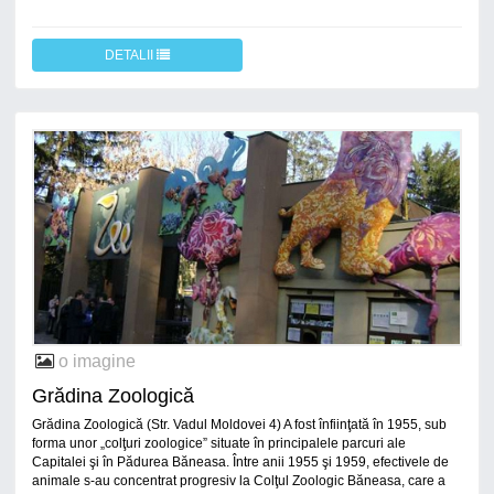
DETALII
o imagine
Grădina Zoologică
Grădina Zoologică (Str. Vadul Moldovei 4) A fost înfiinţată în 1955, sub
forma unor „colţuri zoologice” situate în principalele parcuri ale
Capitalei şi în Pădurea Băneasa. Între anii 1955 şi 1959, efectivele de
animale s-au concentrat progresiv la Colţul Zoologic Băneasa, care a