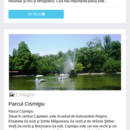
minerale şi roci şi etnografice. Cea mai importantă piesă este...
DETALII
2 imagini
Parcul Cismigiu
Parcul Cişmigiu
Situat în centrul Capitalei, este încadrat de bulevardele Regina
Elisabeta (la sud) şi Schitu Măgureanu (la vest) şi de străzile Ştirbei
Vodă (la nord) şi Brezoianu (la est). Cişmigiu este cel mai vechi şi cel