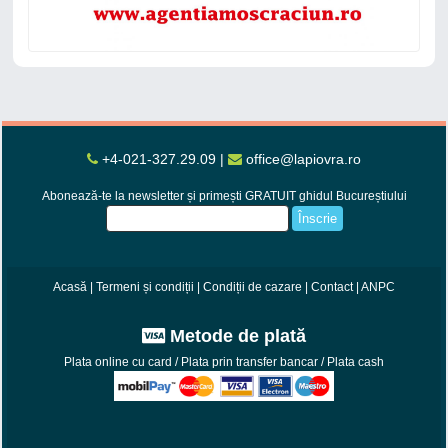
+4-021-327.29.09
|
office@lapiovra.ro
Abonează-te la newsletter și primești GRATUIT ghidul Bucureștiului
Înscrie
Acasă
|
Termeni și condiții
|
Condiții de cazare
|
Contact
|
ANPC
Metode de plată
Plata online cu card / Plata prin transfer bancar / Plata cash