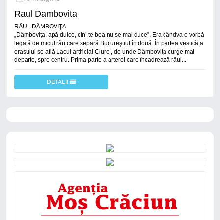
Raul Dambovita
RÂUL DÂMBOVIŢA
„Dâmboviţa, apă dulce, cin’ te bea nu se mai duce”. Era cândva o vorbă
legată de micul râu care separă Bucureştiul în două. În partea vestică a
oraşului se află Lacul artificial Ciurel, de unde Dâmboviţa curge mai
departe, spre centru. Prima parte a arterei care încadrează râul...
DETALII