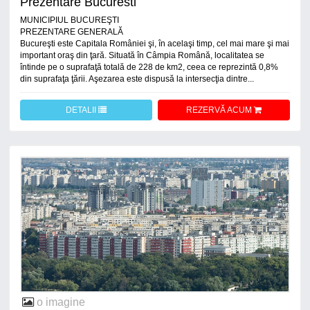
Prezentare Bucuresti
MUNICIPIUL BUCUREŞTI
PREZENTARE GENERALĂ
Bucureşti este Capitala României şi, în acelaşi timp, cel mai mare şi mai
important oraş din ţară. Situată în Câmpia Română, localitatea se
întinde pe o suprafaţă totală de 228 de km2, ceea ce reprezintă 0,8%
din suprafaţa ţării. Aşezarea este dispusă la intersecţia dintre...
DETALII
REZERVĂ ACUM
o imagine