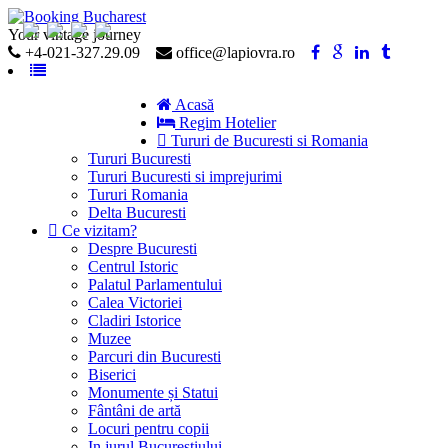
Your vintage journey
+4-021-327.29.09
office@lapiovra.ro
MENIU
Acasă
Regim Hotelier
Tururi de Bucuresti si Romania
Tururi Bucuresti
Tururi Bucuresti si imprejurimi
Tururi Romania
Delta Bucuresti
Ce vizitam?
Despre Bucuresti
Centrul Istoric
Palatul Parlamentului
Calea Victoriei
Cladiri Istorice
Muzee
Parcuri din Bucuresti
Biserici
Monumente și Statui
Fântâni de artă
Locuri pentru copii
In jurul Bucurestiului