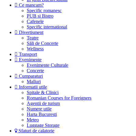
Ce mancam?
Specific romanesc
PUB si Bistro
Cafenele
Specific international
Divertisment
Teatre
Săli de Concerte
Wellness
Transport
Evenimente
Evenimente Culturale
Concerte
Cumparaturi
Malluri
Informatii utile
Spitale & Clinici
Romanian Courses for Foreigners
Agentii de turism
Numere utile
Harta Bucuresti
Meteo
Luggage Storage
Sfaturi de calatorie