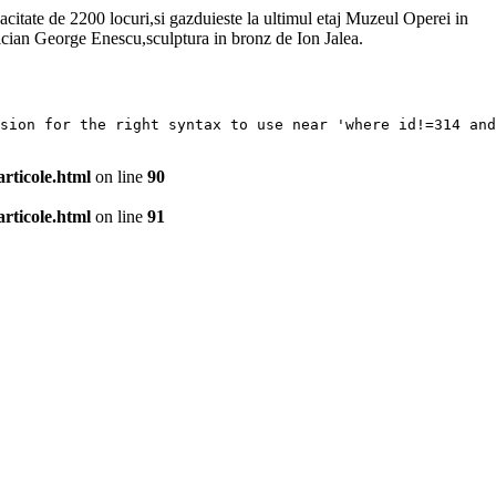
citate de 2200 locuri,si gazduieste la ultimul etaj Muzeul Operei in
sician George Enescu,sculptura in bronz de Ion Jalea.
sion for the right syntax to use near 'where id!=314 and
rticole.html
on line
90
rticole.html
on line
91