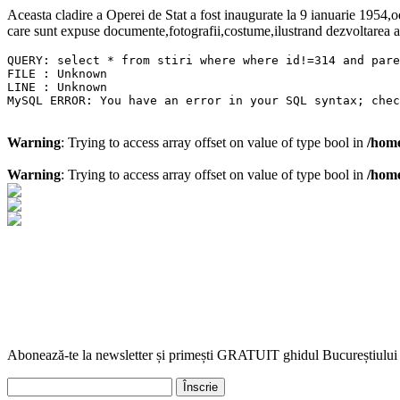
Aceasta cladire a Operei de Stat a fost inaugurate la 9 ianuarie 1954,
care sunt expuse documente,fotografii,costume,ilustrand dezvoltarea ac
QUERY: select * from stiri where where id!=314 and pare
FILE : Unknown

LINE : Unknown

MySQL ERROR: You have an error in your SQL syntax; che
Warning
: Trying to access array offset on value of type bool in
/home
Warning
: Trying to access array offset on value of type bool in
/home
+4-021-327.29.09
|
office@lapiovra.ro
Abonează-te la newsletter și primești GRATUIT ghidul Bucureștiului
Înscrie