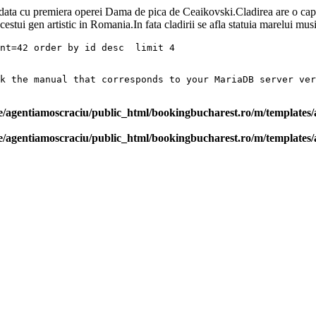
odata cu premiera operei Dama de pica de Ceaikovski.Cladirea are o capa
estui gen artistic in Romania.In fata cladirii se afla statuia marelui mu
nt=42 order by id desc  limit 4

ck the manual that corresponds to your MariaDB server ver
/agentiamoscraciu/public_html/bookingbucharest.ro/m/templates/a
/agentiamoscraciu/public_html/bookingbucharest.ro/m/templates/a